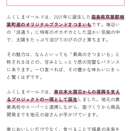
ふくしまゴールドは、2021年に誕生した
福島県双葉郡楢
葉町産のオリジナルブランドさつまいも
です。海沿い
の「浜通り」に特有のポカポカとした温かい気候の中
で、太陽をたっぷり浴びてのびのびと育ちます。
その魅力は、なんといっても「最高のさつまいも」と
称されるほどの、甘みとしっとり感の完璧なバランス
にあります。一口食べれば、その豊かな味わいにきっ
と驚くはずです。
ふくしまゴールドは、
東日本大震災からの復興を支え
るプロジェクトの一環として誕生
しました。地元の農
業高校やスーパーと連携しながら、苗づくりから商品
開発までを地元の皆さんが手がけています。
単においしいだけでなく、食べることで福島の未来を