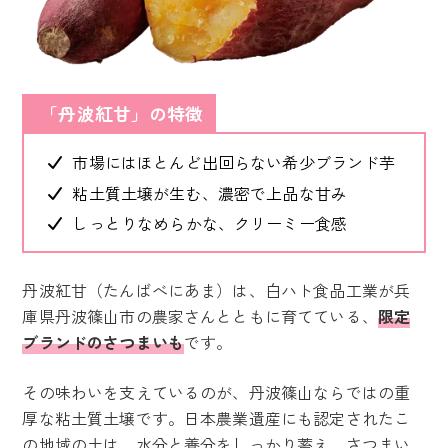
「丹波紅甘」の特徴
市場にはほとんど出回らない希少ブランド芋
粘土質土壌が生む、濃密で上品な甘み
しっとりなめらかな、クリーミー食感
丹波紅甘（たんばべにあま）は、白ハト食品工業が兵
庫県丹波篠山市の農家さんとともに育てている、
限定
ブランドのさつまいも
です。
その味わいを支えているのが、丹波篠山ならではの重
厚な粘土質土壌です。日本農業遺産にも認定されたこ
の地域の土は、水分と養分をしっかり蓄え、さつまい