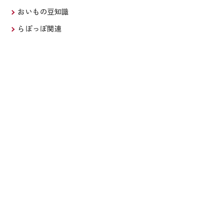
おいもの豆知識
らぽっぽ関連
あなたも
“おいも株のオーナー” になって、
家族と一緒に自然と食を
楽しみませんか？
みなさまの参加を心より